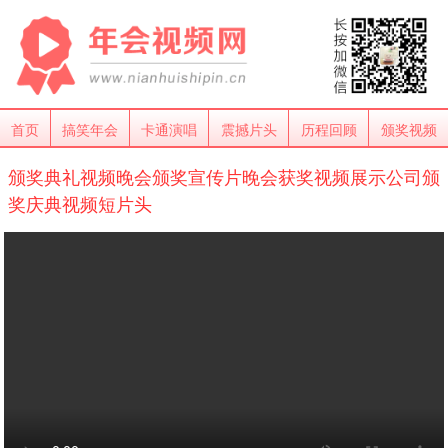
首页
搞笑年会
卡通演唱
震撼片头
历程回顾
颁奖视频
颁奖典礼视频晚会颁奖宣传片晚会获奖视频展示公司颁
奖庆典视频短片头