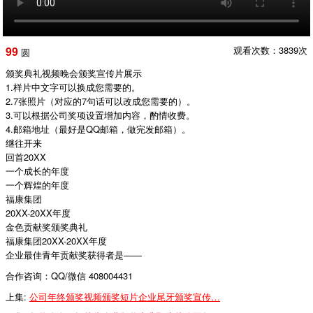
99
观看次数：
3839次
圆
颁奖典礼视频晚会颁奖宣传片展示
1.样片中文字可以换成您需要的。
2.7张照片（对应的7句话可以改成您需要的）。
3.可以根据公司奖项设置增加内容，酌情收费。
4.邮箱地址（最好是QQ邮箱，做完发邮箱）。
继往开来
回首20XX
一个成长的年度
一个辉煌的年度
福康集团
20XX-20XX年度
金色贡献奖颁奖典礼
福康集团20XX-20XX年度
企业最佳青年贡献奖获得者是——
合作咨询：
QQ/微信 408004431
上集:
公司年终颁奖视频颁奖短片企业尾牙颁奖宣传…