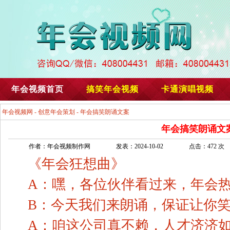
年会视频首页
搞笑年会视频
卡通演唱视频
年会视频网
-
创意年会策划
- 年会搞笑朗诵文案
年会搞笑朗诵文
作者：年会视频制作网
发表：2024-10-02
点击：472 次
《年会狂想曲》
A：嘿，各位伙伴看过来，年会
B：今天我们来朗诵，保证让你
A：咱这公司真不赖，人才济济