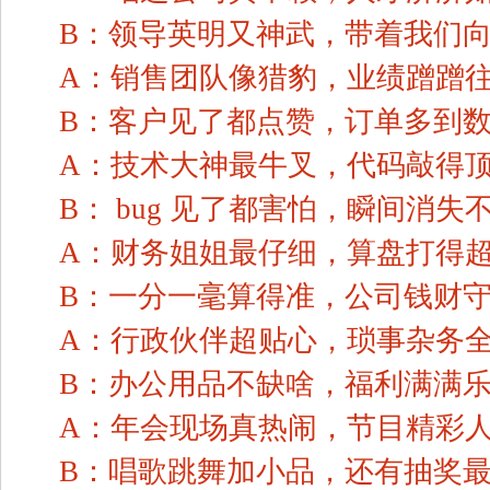
B：领导英明又神武，带着我们
A：销售团队像猎豹，业绩蹭蹭
B：客户见了都点赞，订单多到
A：技术大神最牛叉，代码敲得
B： bug 见了都害怕，瞬间消失
A：财务姐姐最仔细，算盘打得
B：一分一毫算得准，公司钱财
A：行政伙伴超贴心，琐事杂务
B：办公用品不缺啥，福利满满
A：年会现场真热闹，节目精彩
B：唱歌跳舞加小品，还有抽奖