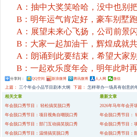
A：抽中大奖笑哈哈，没中也别
B：明年运气肯定好，豪车别墅
A：展望未来心飞扬，公司前景
B：大家一起加油干，辉煌成就
A：朗诵到此要结束，希望大家
B：一起欢乐度年会，明年此时
分享到：
QQ空间
新浪微博
腾讯微博
人人网
微信
上篇：
三个年会小品节目剧本大纲
下篇：
怎样举办一场具有创意的
相关文章
最新文章
年会脱口秀节目： 轻松搞笑脱口秀
2026年马年年会开
年会脱口秀节目：项目视角自嘲脱口秀
年会脱口秀节目： 
年会脱口秀节目：部门互动搞笑脱口秀
年会脱口秀节目：
年会脱口秀节目：温情搞笑脱口秀
年会脱口秀节目：