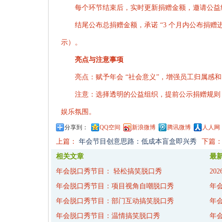
每个环节结束后，实时更新捐赠金额，邀请公益
结尾公布总捐赠金额，承诺 “3 个月内公布捐赠
示）。
亮点与注意事项
亮点：赋予年会 “社会意义”，增强员工归属感
注意：选择透明的公益组织，提前公示捐赠规则，
娱乐氛围。
分享到：
QQ空间
新浪微博
腾讯微博
人人网
上篇：
年会节目创意思路：低成本盲盒即兴秀
下篇
相关文章
最
年会脱口秀节目： 轻松搞笑脱口秀
20
年会脱口秀节目：项目视角自嘲脱口秀
年
年会脱口秀节目：部门互动搞笑脱口秀
年
年会脱口秀节目：温情搞笑脱口秀
年