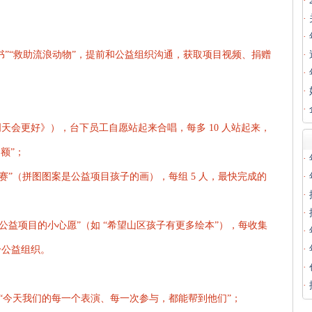
·
·
·
书”“救助流浪动物”，提前和公益组织沟通，获取项目视频、捐赠
·
·
·
·
明天会更好》），台下员工自愿站起来合唱，每多 10 人站起来，
额”；
·
比赛”（拼图图案是公益项目孩子的画），每组 5 人，最快完成的
·
·
·
“给公益项目的小心愿”（如 “希望山区孩子有更多绘本”），每收集
·
·
给公益组织。
·
·
 “今天我们的每一个表演、每一次参与，都能帮到他们”；