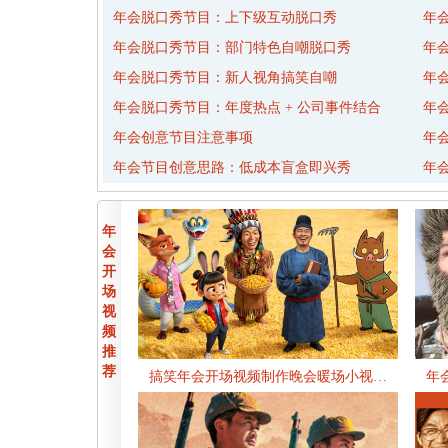
年会脱口秀节目：上下级互动脱口秀
年
年会脱口秀节目：部门特色自嘲脱口秀
年
年会脱口秀节目：新人视角搞笑自嘲
年
年会脱口秀节目：年度热点 + 公司事件结合
年
年会创意节目注意事项
年
年会节目创意思路：低成本盲盒即兴秀
年
年
会
开
场
视
频
推
荐
搞笑年会开场视频制作晚会暖场小视…
年