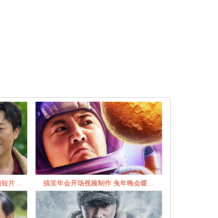
频短片…
搞笑年会开场视频制作 兔年晚会暖…