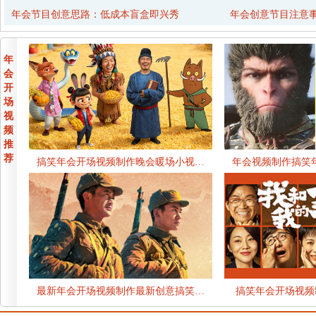
年会节目创意思路：低成本盲盒即兴秀
年会创意节目注意
年
会
开
场
视
频
推
荐
搞笑年会开场视频制作晚会暖场小视…
年会视频制作搞笑
最新年会开场视频制作最新创意搞笑…
搞笑年会开场视频