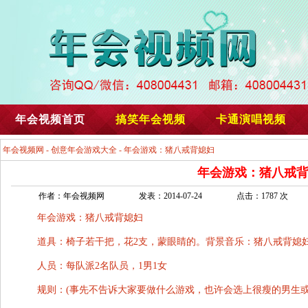
年会视频首页
搞笑年会视频
卡通演唱视频
年会视频网
-
创意年会游戏大全
- 年会游戏：猪八戒背媳妇
年会游戏：猪八戒
作者：年会视频网
发表：2014-07-24
点击：1787 次
年会游戏：猪八戒背媳妇
道具：椅子若干把，花2支，蒙眼睛的。背景音乐：猪八戒背媳
人员：每队派2名队员，1男1女
规则：(事先不告诉大家要做什么游戏，也许会选上很瘦的男生或