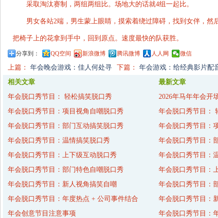
采取淘汰赛制，两组两组比。场地大的话就4组一起比。
男女各站2端，男生蒙上眼睛，摸索着绕过障碍，找到女伴，然
把椅子上的花拿到手中，回到原点。速度最快的队获胜。
分享到：
QQ空间
新浪微博
腾讯微博
人人网
微信
上篇：
年会晚会游戏：佳人何处寻
下篇：
年会游戏：给经典影片配
相关文章
最新文章
年会脱口秀节目： 轻松搞笑脱口秀
2026年马年年会开
年会脱口秀节目：项目视角自嘲脱口秀
年会脱口秀节目： 
年会脱口秀节目：部门互动搞笑脱口秀
年会脱口秀节目：
年会脱口秀节目：温情搞笑脱口秀
年会脱口秀节目：
年会脱口秀节目：上下级互动脱口秀
年会脱口秀节目：
年会脱口秀节目：部门特色自嘲脱口秀
年会脱口秀节目：
年会脱口秀节目：新人视角搞笑自嘲
年会脱口秀节目：
年会脱口秀节目：年度热点 + 公司事件结合
年会脱口秀节目：
年会创意节目注意事项
年会脱口秀节目：年