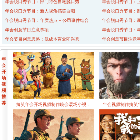
年会脱口秀节目：部门特色自嘲脱口秀
年会脱口秀节目：
年会脱口秀节目：新人视角搞笑自嘲
年会脱口秀节目：
年会脱口秀节目：年度热点 + 公司事件结合
年会脱口秀节目：
年会创意节目注意事项
年会脱口秀节目：年
年会节目创意思路：低成本盲盒即兴秀
年会创意节目注意
年
会
开
场
视
频
推
荐
搞笑年会开场视频制作晚会暖场小视…
年会视频制作搞笑