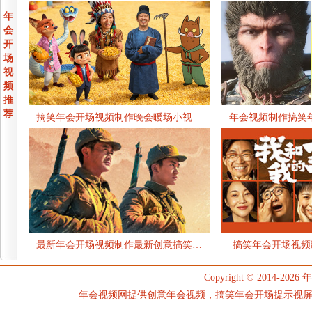
年
会
开
场
视
频
推
荐
搞笑年会开场视频制作晚会暖场小视…
年会视频制作搞笑
最新年会开场视频制作最新创意搞笑…
搞笑年会开场视频
Copyright © 2014-2026
年
年会视频网提供创意年会视频，搞笑年会开场提示视