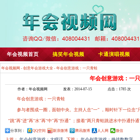
年会视频首页
搞笑年会视频
卡通演唱视频
年会视频网
-
创意年会游戏大全
- 年会创意游戏：一只青蛙
年会创意游戏：一
作者：年会视频网
发表：2014-07-15
点击：1785 次
年会创意游戏：一只青蛙
参与者围成一圈，面朝中央。主持人念“一” ，顺时针下一位念“只”
“跳”再“进”再“水”再“中”再“扑通” ；接着“两只青蛙跳进水中扑通
分享到：
QQ空间
新浪微博
腾讯微博
人人网
微信
上篇：
年会创意游戏：大瞎话
下篇：
年会创意游戏：挑战数数字