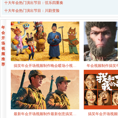
十大年会热门演出节目：弦乐四重奏
十大年会热门演出节目：川剧变脸
年
会
开
场
视
频
推
荐
搞笑年会开场视频制作晚会暖场小视…
年会视频制作搞笑
最新年会开场视频制作最新创意搞笑…
搞笑年会开场视频