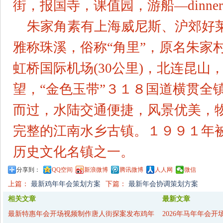
街，报国寺，课值园，游船—dinner
朱家角素有上海威尼斯、沪郊好
雅称珠溪，俗称“角里”，原名朱家
虹桥国际机场(30公里)，北连昆山
望，“金色玉带”３１８国道横贯全
而过，水陆交通便捷，风景优美，
完整的江南水乡古镇。１９９１年
历史文化名镇之一。
分享到：
QQ空间
新浪微博
腾讯微博
人人网
微信
上篇：
最新鸡年年会策划方案
下篇：
最新年会协调策划方案
相关文章
最新文章
最新特惠年会开场视频制作唐人街探案发布鸡年
2026年马年年会开