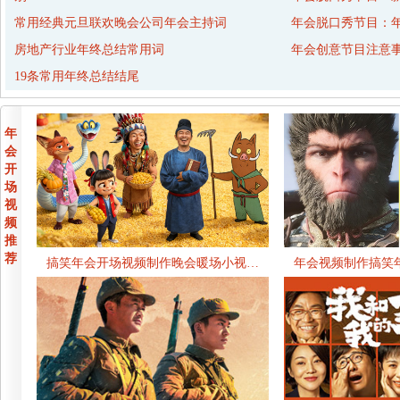
常用经典元旦联欢晚会公司年会主持词
年会脱口秀节目：年
房地产行业年终总结常用词
年会创意节目注意
19条常用年终总结结尾
年
会
开
场
视
频
推
荐
搞笑年会开场视频制作晚会暖场小视…
年会视频制作搞笑