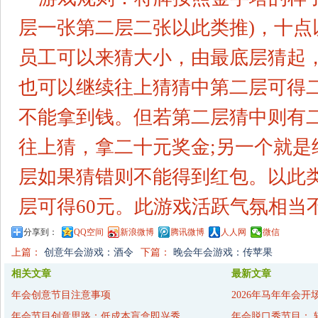
层一张第二层二张以此类推)，十点
员工可以来猜大小，由最底层猜起
也可以继续往上猜猜中第二层可得
不能拿到钱。但若第二层猜中则有
往上猜，拿二十元奖金;另一个就是
层如果猜错则不能得到红包。以此
层可得60元。此游戏活跃气氛相当
分享到：
QQ空间
新浪微博
腾讯微博
人人网
微信
上篇：
创意年会游戏：酒令
下篇：
晚会年会游戏：传苹果
相关文章
最新文章
年会创意节目注意事项
2026年马年年会开
年会节目创意思路：低成本盲盒即兴秀
年会脱口秀节目： 