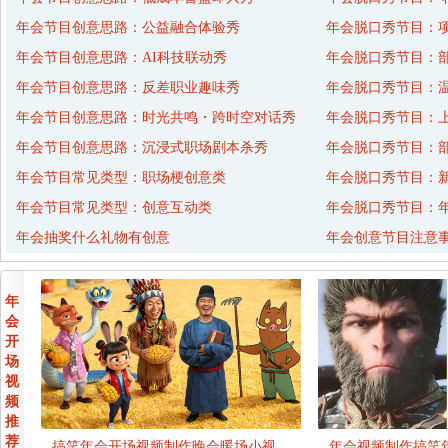
年会节目创意思路：公益融合体验秀
年会脱口秀节目：
年会节目创意思路：AI科技联动秀
年会脱口秀节目：
年会节目创意思路：反差职业趣味秀
年会脱口秀节目：
年会节目创意思路：时光共鸣・跨时空对话秀
年会脱口秀节目：
年会节目创意思路：沉浸式职场剧本杀秀
年会脱口秀节目：
年会节目常见类型：职场梗创意类
年会脱口秀节目：
年会节目常见类型：创意互动类
年会脱口秀节目：年
年会抽奖什么礼物有创意
年会创意节目注意
年
会
开
场
视
频
推
荐
搞笑年会开场视频制作晚会暖场小视…
年会视频制作搞笑