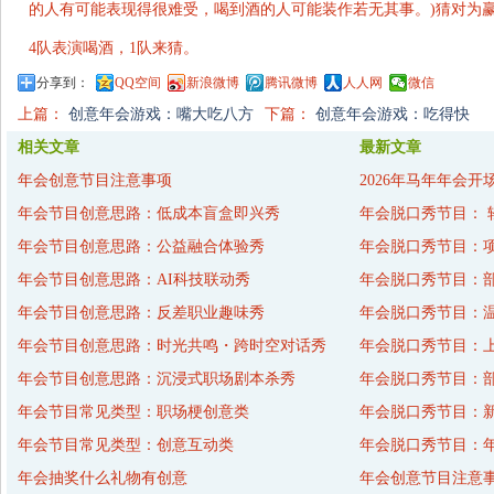
的人有可能表现得很难受，喝到酒的人可能装作若无其事。)猜对为赢
4队表演喝酒，1队来猜。
分享到：
QQ空间
新浪微博
腾讯微博
人人网
微信
上篇：
创意年会游戏：嘴大吃八方
下篇：
创意年会游戏：吃得快
相关文章
最新文章
年会创意节目注意事项
2026年马年年会开
年会节目创意思路：低成本盲盒即兴秀
年会脱口秀节目： 
年会节目创意思路：公益融合体验秀
年会脱口秀节目：
年会节目创意思路：AI科技联动秀
年会脱口秀节目：
年会节目创意思路：反差职业趣味秀
年会脱口秀节目：
年会节目创意思路：时光共鸣・跨时空对话秀
年会脱口秀节目：
年会节目创意思路：沉浸式职场剧本杀秀
年会脱口秀节目：
年会节目常见类型：职场梗创意类
年会脱口秀节目：
年会节目常见类型：创意互动类
年会脱口秀节目：年
年会抽奖什么礼物有创意
年会创意节目注意