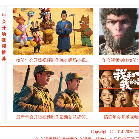
年
会
开
场
视
频
推
荐
搞笑年会开场视频制作晚会暖场小视…
年会视频制作搞笑
最新年会开场视频制作最新创意搞笑…
搞笑年会开场视频
Copyright © 2014-2026
年