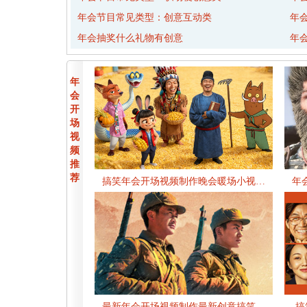
年会节目常见类型：创意互动类
年
年会抽奖什么礼物有创意
年
年
会
开
场
视
频
推
荐
搞笑年会开场视频制作晚会暖场小视…
年
最新年会开场视频制作最新创意搞笑…
搞