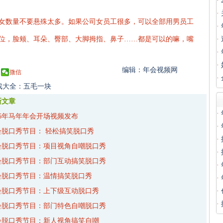
·
·
女数量不要悬殊太多。如果公司女员工很多，可以全部用男员工
·
位，脸颊、耳朵、臀部、大脚拇指、鼻子……都是可以的嘛，嘴
·
·
·
编辑：年会视频网
微信
·
戏大全：五毛一块
新文章
·
26年马年年会开场视频发布
·
会脱口秀节目： 轻松搞笑脱口秀
·
会脱口秀节目：项目视角自嘲脱口秀
·
会脱口秀节目：部门互动搞笑脱口秀
·
会脱口秀节目：温情搞笑脱口秀
·
会脱口秀节目：上下级互动脱口秀
·
·
会脱口秀节目：部门特色自嘲脱口秀
会脱口秀节目：新人视角搞笑自嘲