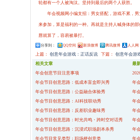
轮都有一个人被淘汰。坚持到最后的两个人获胜。
年会视频
网小编支招：男女搭配，游戏不累，男
来参加，算是福利的一种。再就是主持人喊身体的部
唇就算了，容易被暴打。
分享到：
QQ空间
新浪微博
腾讯微博
人人网
上篇：
创意年会游戏：正话反说
下篇：
创意年会游
相关文章
最
年会创意节目注意事项
20
年会节目创意思路：低成本盲盒即兴秀
年
年会节目创意思路：公益融合体验秀
年
年会节目创意思路：AI科技联动秀
年
年会节目创意思路：反差职业趣味秀
年
年会节目创意思路：时光共鸣・跨时空对话秀
年
年会节目创意思路：沉浸式职场剧本杀秀
年
年会节目常见类型：职场梗创意类
年