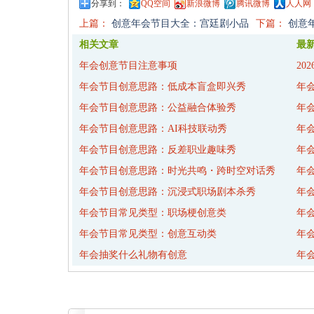
分享到：
QQ空间
新浪微博
腾讯微博
人人网
上篇：
创意年会节目大全：宫廷剧小品
下篇：
创意
相关文章
最
年会创意节目注意事项
20
年会节目创意思路：低成本盲盒即兴秀
年
年会节目创意思路：公益融合体验秀
年
年会节目创意思路：AI科技联动秀
年
年会节目创意思路：反差职业趣味秀
年
年会节目创意思路：时光共鸣・跨时空对话秀
年
年会节目创意思路：沉浸式职场剧本杀秀
年
年会节目常见类型：职场梗创意类
年
年会节目常见类型：创意互动类
年
年会抽奖什么礼物有创意
年