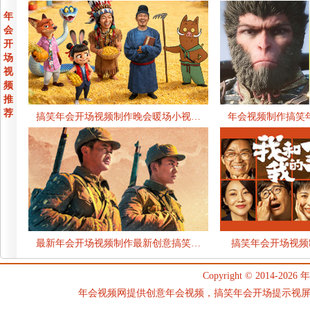
年
会
开
场
视
频
推
荐
搞笑年会开场视频制作晚会暖场小视…
年会视频制作搞笑
最新年会开场视频制作最新创意搞笑…
搞笑年会开场视频
Copyright © 2014-2026
年
年会视频网提供创意年会视频，搞笑年会开场提示视