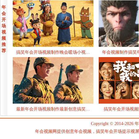
年
会
开
场
视
频
推
荐
搞笑年会开场视频制作晚会暖场小视…
年会视频制作搞笑
最新年会开场视频制作最新创意搞笑…
搞笑年会开场视频
Copyright © 2014-2026
年
年会视频网提供创意年会视频，搞笑年会开场提示视