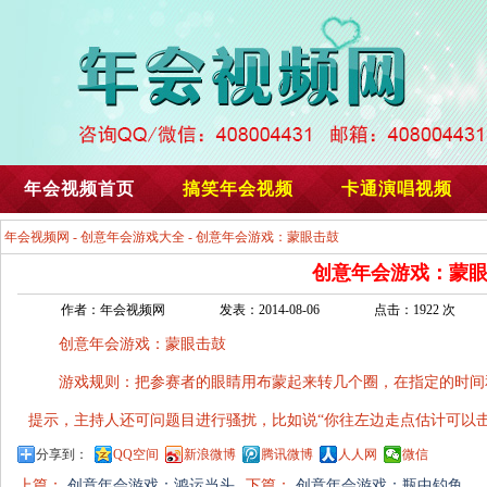
年会视频首页
搞笑年会视频
卡通演唱视频
年会视频网
-
创意年会游戏大全
- 创意年会游戏：蒙眼击鼓
创意年会游戏：蒙
作者：年会视频网
发表：2014-08-06
点击：1922 次
创意年会游戏：蒙眼击鼓
游戏规则：把参赛者的眼睛用布蒙起来转几个圈，在指定的时间
提示，主持人还可问题目进行骚扰，比如说“你往左边走点估计可以
分享到：
QQ空间
新浪微博
腾讯微博
人人网
微信
上篇：
创意年会游戏：鸿运当头
下篇：
创意年会游戏：瓶中钓鱼