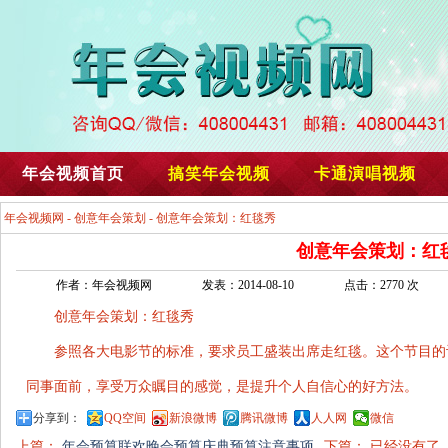
年会视频首页
搞笑年会视频
卡通演唱视频
年会视频网
-
创意年会策划
- 创意年会策划：红毯秀
创意年会策划：红
作者：年会视频网
发表：2014-08-10
点击：2770 次
创意年会策划：红毯秀
参照各大电影节的标准，要求员工盛装出席走红毯。这个节目的
同事面前，享受万众瞩目的感觉，是提升个人自信心的好方法。
分享到：
QQ空间
新浪微博
腾讯微博
人人网
微信
上篇：
年会预算联欢晚会预算庆典预算注意事项
下篇： 已经没有了