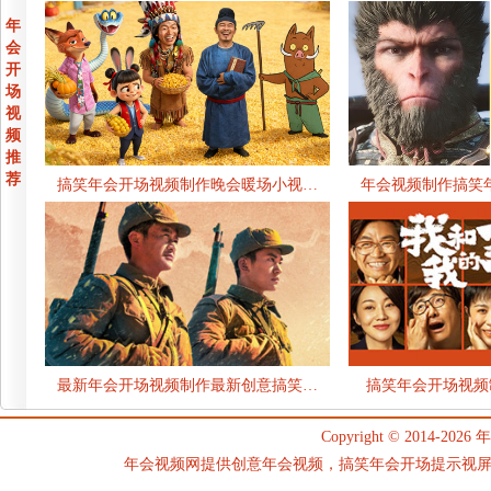
年
会
开
场
视
频
推
荐
搞笑年会开场视频制作晚会暖场小视…
年会视频制作搞笑
最新年会开场视频制作最新创意搞笑…
搞笑年会开场视频
Copyright © 2014-2026
年
年会视频网提供创意年会视频，搞笑年会开场提示视