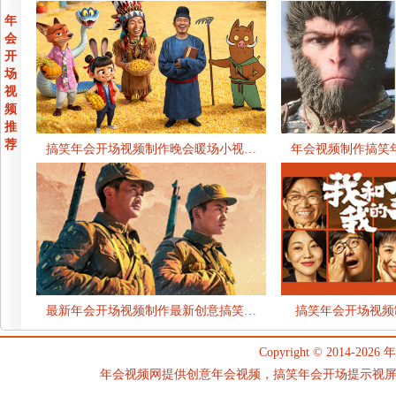
年
会
开
场
视
频
推
荐
搞笑年会开场视频制作晚会暖场小视…
年会视频制作搞笑
最新年会开场视频制作最新创意搞笑…
搞笑年会开场视频
Copyright © 2014-2026
年
年会视频网提供创意年会视频，搞笑年会开场提示视