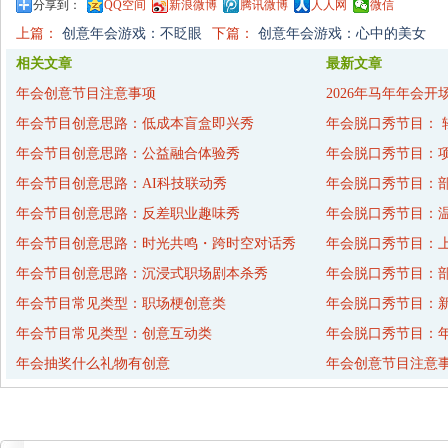
分享到：
QQ空间
新浪微博
腾讯微博
人人网
微信
上篇：
创意年会游戏：不眨眼
下篇：
创意年会游戏：心中的美女
相关文章
最新文章
年会创意节目注意事项
2026年马年年会开
年会节目创意思路：低成本盲盒即兴秀
年会脱口秀节目： 
年会节目创意思路：公益融合体验秀
年会脱口秀节目：
年会节目创意思路：AI科技联动秀
年会脱口秀节目：
年会节目创意思路：反差职业趣味秀
年会脱口秀节目：
年会节目创意思路：时光共鸣・跨时空对话秀
年会脱口秀节目：
年会节目创意思路：沉浸式职场剧本杀秀
年会脱口秀节目：
年会节目常见类型：职场梗创意类
年会脱口秀节目：
年会节目常见类型：创意互动类
年会脱口秀节目：年
年会抽奖什么礼物有创意
年会创意节目注意