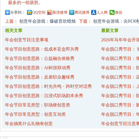
最多的一组获胜。
分享到：
QQ空间
新浪微博
腾讯微博
人人网
微信
上篇：
创意年会游戏：爆破音吹蜡烛
下篇：
创意年会游戏：尖叫30
相关文章
最新文章
年会创意节目注意事项
2026年马年年会开
年会节目创意思路：低成本盲盒即兴秀
年会脱口秀节目： 
年会节目创意思路：公益融合体验秀
年会脱口秀节目：
年会节目创意思路：AI科技联动秀
年会脱口秀节目：
年会节目创意思路：反差职业趣味秀
年会脱口秀节目：
年会节目创意思路：时光共鸣・跨时空对话秀
年会脱口秀节目：
年会节目创意思路：沉浸式职场剧本杀秀
年会脱口秀节目：
年会节目常见类型：职场梗创意类
年会脱口秀节目：
年会节目常见类型：创意互动类
年会脱口秀节目：年
年会抽奖什么礼物有创意
年会创意节目注意