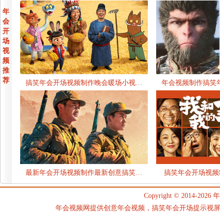
年
会
开
场
视
频
推
荐
搞笑年会开场视频制作晚会暖场小视…
年会视频制作搞笑
最新年会开场视频制作最新创意搞笑…
搞笑年会开场视频
Copyright © 2014-2026
年
年会视频网提供创意年会视频，搞笑年会开场提示视