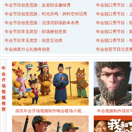
年会节目创意思路：反差职业趣味秀
年会脱口秀节目：
年会节目创意思路：时光共鸣・跨时空对话秀
年会脱口秀节目：
年会节目创意思路：沉浸式职场剧本杀秀
年会脱口秀节目：
年会节目常见类型：职场梗创意类
年会脱口秀节目：
年会节目常见类型：创意互动类
年会脱口秀节目：年
年会抽奖什么礼物有创意
年会创意节目注意
年
会
开
场
视
频
推
荐
搞笑年会开场视频制作晚会暖场小视…
年会视频制作搞笑