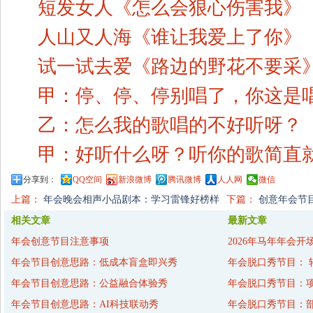
短发女人《怎么会狠心伤害我》
人山又人海《谁让我爱上了你》
试一试去爱《路边的野花不要采
甲：停、停、停别唱了，你这是
乙：怎么我的歌唱的不好听呀？
甲：好听什么呀？听你的歌简直
分享到：
QQ空间
新浪微博
腾讯微博
人人网
微信
上篇：
年会晚会相声小品剧本：学习雷锋好榜样
下篇：
创意年会节
相关文章
最新文章
年会创意节目注意事项
2026年马年年会开
年会节目创意思路：低成本盲盒即兴秀
年会脱口秀节目： 
年会节目创意思路：公益融合体验秀
年会脱口秀节目：
年会节目创意思路：AI科技联动秀
年会脱口秀节目：