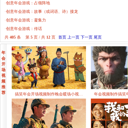
·
创意年会游戏：占领阵地
·
创意年会游戏：故事（或词语、诗）接龙
·
创意年会游戏：凝集力
·
创意年会游戏：传话
共
405
条 第
5
页 / 共
12
页
首页
上一页
下一页
尾页
年
会
开
场
视
频
推
荐
搞笑年会开场视频制作晚会暖场小视…
年会视频制作搞笑